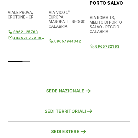
PORTO SALVO
CR
VA
VIALE PROVA,
VIA VICO 1°
CROTONE - CR
EUROPA,
VIA ROMA 13,
MAROPATI - REGGIO
MELITO DI PORTO
.
VIA
CALABRIA
SALVO - REGGIO
NER
0962-25703
CALABRIA
CRO
CRO
inaccrotone.responsabile@cia.it
0966/944342
0965732103
SEDE NAZIONALE
SEDI TERRITORIALI
SEDI ESTERE