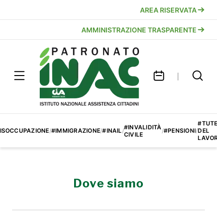
AREA RISERVATA
AMMINISTRAZIONE TRASPARENTE
#TUT
#INVALIDITÀ
ISOCCUPAZIONE
/
#IMMIGRAZIONE
/
#INAIL
/
/
#PENSIONI
/
DEL
CIVILE
LAVO
Dove siamo