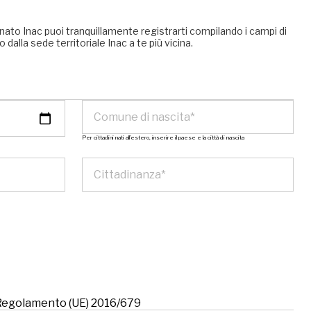
nato Inac puoi tranquillamente registrarti compilando i campi di
 dalla sede territoriale Inac a te più vicina.
Per cittadini nati all’estero, inserire il paese e la città di nascita
l Regolamento (UE) 2016/679