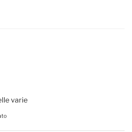
lle varie
ato