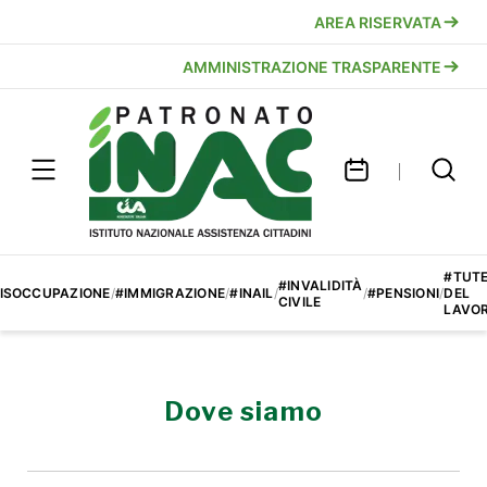
AREA RISERVATA
AMMINISTRAZIONE TRASPARENTE
#TUT
#INVALIDITÀ
ISOCCUPAZIONE
/
#IMMIGRAZIONE
/
#INAIL
/
/
#PENSIONI
/
DEL
CIVILE
LAVO
Dove siamo