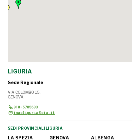
LIGURIA
Sede Regionale
VIA COLOMBO 15,
GENOVA
010-5705633
inacliguria@cia.it
SEDI PROVINCIALI LIGURIA
LA SPEZIA
GENOVA
ALBENGA
IM