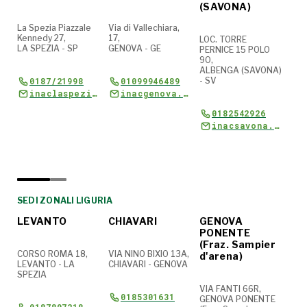
(SAVONA)
La Spezia Piazzale
Via di Vallechiara,
VIA
Kennedy 27,
17,
IMP
LOC. TORRE
LA SPEZIA - SP
GENOVA - GE
PERNICE 15 POLO
90,
ALBENGA (SAVONA)
0187/21998
01099946489
- SV
inacimperia.responsabile@cia.it
inaclaspezia.direttore@cia.it
inacgenova.direttore@cia.it
SE
0182542926
SEDI ZONALI
SEDI ZONALI
inacsavona.responsabile@cia.it
SEDI ZONALI
SEDI ZONALI LIGURIA
LEVANTO
CHIAVARI
GENOVA
GE
PONENTE
MO
(Fraz. Sampier
CORSO ROMA 18,
VIA NINO BIXIO 13A,
d'arena)
LEVANTO - LA
CHIAVARI - GENOVA
VIA
SPEZIA
4,
GEN
VIA FANTI 66R,
0185301631
MOL
GENOVA PONENTE
GE