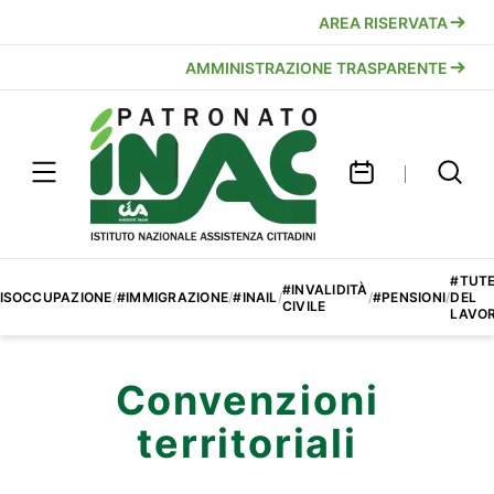
AREA RISERVATA
AMMINISTRAZIONE TRASPARENTE
#TUT
#INVALIDITÀ
ISOCCUPAZIONE
/
#IMMIGRAZIONE
/
#INAIL
/
/
#PENSIONI
/
DEL
CIVILE
LAVO
Convenzioni
territoriali