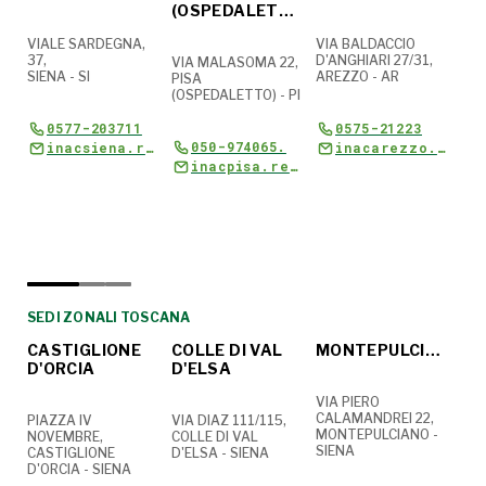
(OSPEDALETTO)
VIALE SARDEGNA,
VIA BALDACCIO
VIA
37,
D'ANGHIARI 27/31,
39,
VIA MALASOMA 22,
SIENA - SI
AREZZO - AR
FIRE
7-
PISA
(OSPEDALETTO) - PI
0577-203711
0575-21223
050-974065.
inacsiena.responsabile@cia.it
inacarezzo.responsabile@cia.it
inacpisa.responsabile@cia.it
SEDI ZONALI
SEDI ZONALI
SE
inac.massa@cia.it PEC inacmassa@cia.legalmail.it
SEDI ZONALI
SEDI ZONALI TOSCANA
CASTIGLIONE
COLLE DI VAL
MONTEPULCIANO
CE
D'ORCIA
D'ELSA
za
VIA PIERO
VIA
CALAMANDREI 22,
LIB
PIAZZA IV
VIA DIAZ 111/115,
MONTEPULCIANO -
CET
NOVEMBRE,
COLLE DI VAL
SIENA
CASTIGLIONE
D'ELSA - SIENA
D'ORCIA - SIENA