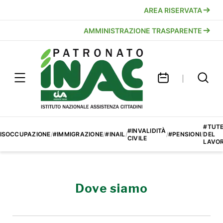
AREA RISERVATA
AMMINISTRAZIONE TRASPARENTE
#TUT
#INVALIDITÀ
ISOCCUPAZIONE
/
#IMMIGRAZIONE
/
#INAIL
/
/
#PENSIONI
/
DEL
CIVILE
LAVO
Dove siamo