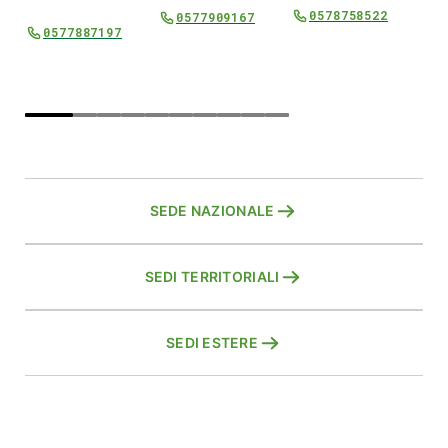
0578758522
0577909167
0577887197
inac.aulla@cia.it
SEDE NAZIONALE
SEDI TERRITORIALI
SEDI ESTERE