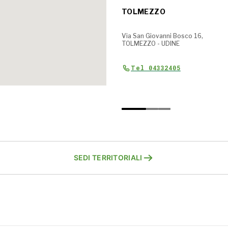
I
CODROIPO
TOLMEZZO
via F.lli Ostermann 32-34,
Via San Giovanni Bosco 16,
E
CODROPO - UDINE
TOLMEZZO - UDINE
tel 0432904052
Tel 04332405
SEDI TERRITORIALI