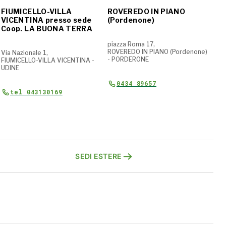
FIUMICELLO-VILLA
ROVEREDO IN PIANO
LA
VICENTINA presso sede
(Pordenone)
Coop. LA BUONA TERRA
via
LAT
piazza Roma 17,
ROVEREDO IN PIANO (Pordenone)
Via Nazionale 1,
- PORDERONE
FIUMICELLO-VILLA VICENTINA -
UDINE
0434 89657
tel 043130169
SEDI ESTERE