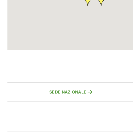
CIVIDALE DEL FRIULI
SAN DANIELE DEL FRIUL
Via Manzoni 31,
Via Isonzo 53,
CIVIDALE DEL FRIULI - UDINE
SAN DANIELE DEL FRIUL - UDIN
Tel. 0432703119
Tel. 0432940912
SEDE NAZIONALE