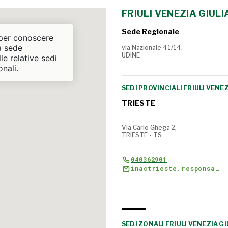
FRIULI VENEZIA GIULI
Sede Regionale
 per conoscere
la sede
via Nazionale 41/14,
UDINE
le relative sedi
onali.
SEDI PROVINCIALI FRIULI VENEZ
TRIESTE
Via Carlo Ghega 2,
TRIESTE - TS
040362901
inactrieste.responsabile@cia.it
SEDI ZONALI FRIULI VENEZIA GI