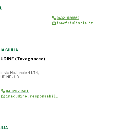
A
0432-520562
inacfriuli@cia.it
IA GIULIA
UDINE (Tavagnacco)
in via Nazionale 41/14,
UDINE - UD
0432520561
inacudine.responsabile@cia.it
SEDI ZONALI
ULIA