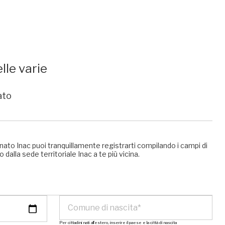
lle varie
ato
nato Inac puoi tranquillamente registrarti compilando i campi di
 dalla sede territoriale Inac a te più vicina.
Per cittadini nati all’estero, inserire il paese e la città di nascita