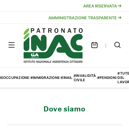
AREA RISERVATA
AMMINISTRAZIONE TRASPARENTE
#TUT
#INVALIDITÀ
ISOCCUPAZIONE
/
#IMMIGRAZIONE
/
#INAIL
/
/
#PENSIONI
/
DEL
CIVILE
LAVO
Dove siamo