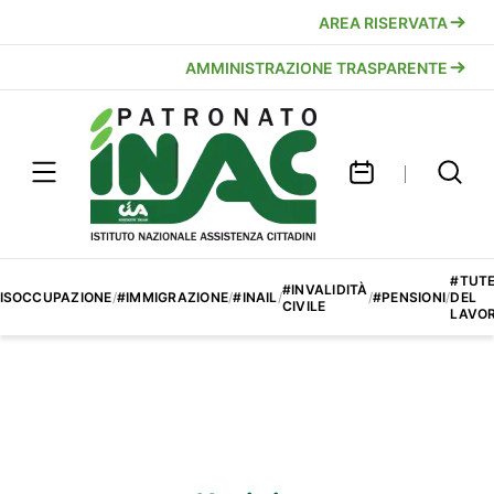
AREA RISERVATA
AMMINISTRAZIONE TRASPARENTE
#TUT
#INVALIDITÀ
ISOCCUPAZIONE
/
#IMMIGRAZIONE
/
#INAIL
/
/
#PENSIONI
/
DEL
CIVILE
LAVO