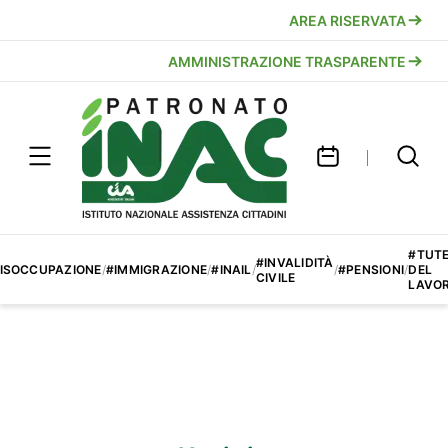
AREA RISERVATA
AMMINISTRAZIONE TRASPARENTE
#TUT
#INVALIDITÀ
ISOCCUPAZIONE
/
#IMMIGRAZIONE
/
#INAIL
/
/
#PENSIONI
/
DEL
CIVILE
LAVO