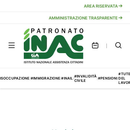
AREA RISERVATA
AMMINISTRAZIONE TRASPARENTE
#TUT
#INVALIDITÀ
ISOCCUPAZIONE
/
#IMMIGRAZIONE
/
#INAIL
/
/
#PENSIONI
/
DEL
CIVILE
LAVO