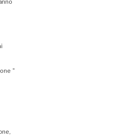
’anno
ai
ione "
one,