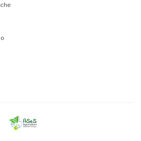
 che
vo