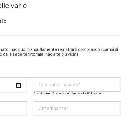
lle varie
ato
nato Inac puoi tranquillamente registrarti compilando i campi di
 dalla sede territoriale Inac a te più vicina.
Per cittadini nati all’estero, inserire il paese e la città di nascita