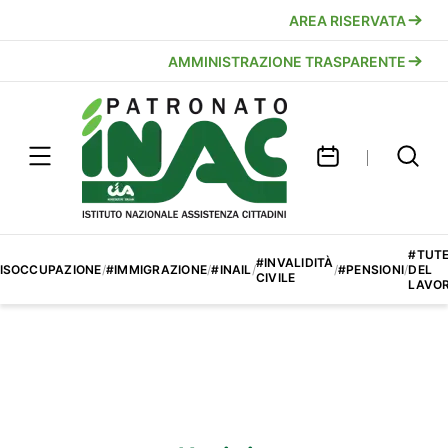
AREA RISERVATA
AMMINISTRAZIONE TRASPARENTE
#TUT
#INVALIDITÀ
ISOCCUPAZIONE
/
#IMMIGRAZIONE
/
#INAIL
/
/
#PENSIONI
/
DEL
CIVILE
LAVO