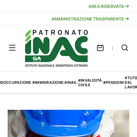
AREA RISERVATA
AMMINISTRAZIONE TRASPARENTE
#TUT
#INVALIDITÀ
ISOCCUPAZIONE
/
#IMMIGRAZIONE
/
#INAIL
/
/
#PENSIONI
/
DEL
CIVILE
LAVO