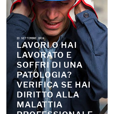
23 SETTEMBRE 2024
LAVORI O HAI
LAVORATO E
SOFFRI DI UNA
PATOLOGIA?
VERIFICA SE HAI
DIRITTO ALLA
MALATTIA