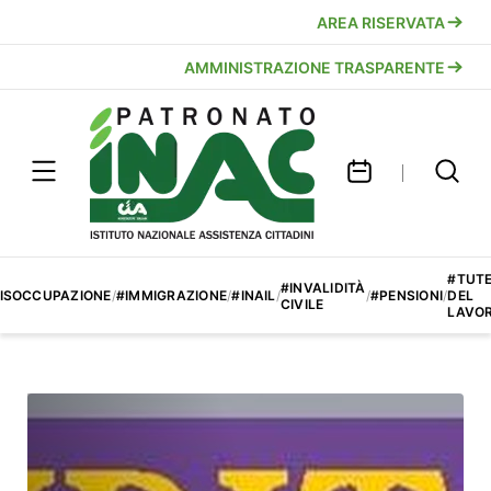
AREA RISERVATA
AMMINISTRAZIONE TRASPARENTE
#TUT
#INVALIDITÀ
ISOCCUPAZIONE
/
#IMMIGRAZIONE
/
#INAIL
/
/
#PENSIONI
/
DEL
CIVILE
LAVO