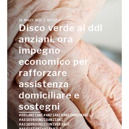
24 MARZO 2023 | NOTIZIE
Disco verde al ddl
anziani, ora
impegno
economico per
rafforzare
assistenza
domiciliare e
sostegni
#DDLANZIANI
#ANZIANI
#ANZIANIFRAGILI
#ASSEGNOUNICOANZIANI
#ASSEGNOUNICOUNIVERSALE
#ASSISTENZADISABILI