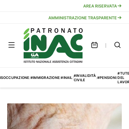
AREA RISERVATA
AMMINISTRAZIONE TRASPARENTE
#TUT
#INVALIDITÀ
ISOCCUPAZIONE
/
#IMMIGRAZIONE
/
#INAIL
/
/
#PENSIONI
/
DEL
CIVILE
LAVO