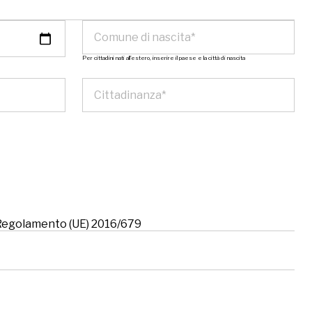
Per cittadini nati all’estero, inserire il paese e la città di nascita
l Regolamento (UE) 2016/679