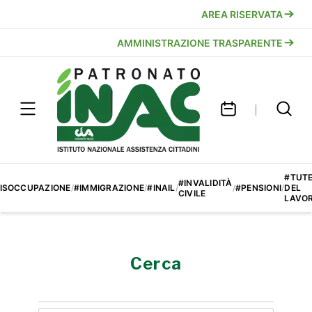
AREA RISERVATA
AMMINISTRAZIONE TRASPARENTE
#TUT
#INVALIDITÀ
ISOCCUPAZIONE
/
#IMMIGRAZIONE
/
#INAIL
/
/
#PENSIONI
/
DEL
CIVILE
LAVO
Cerca