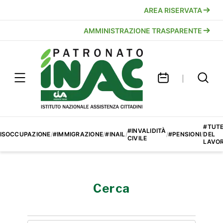
AREA RISERVATA
AMMINISTRAZIONE TRASPARENTE
#TUT
#INVALIDITÀ
ISOCCUPAZIONE
/
#IMMIGRAZIONE
/
#INAIL
/
/
#PENSIONI
/
DEL
CIVILE
LAVO
Cerca