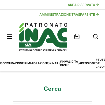
AREA RISERVATA
AMMINISTRAZIONE TRASPARENTE
#TUT
#INVALIDITÀ
ISOCCUPAZIONE
/
#IMMIGRAZIONE
/
#INAIL
/
/
#PENSIONI
/
DEL
CIVILE
LAVO
Cerca