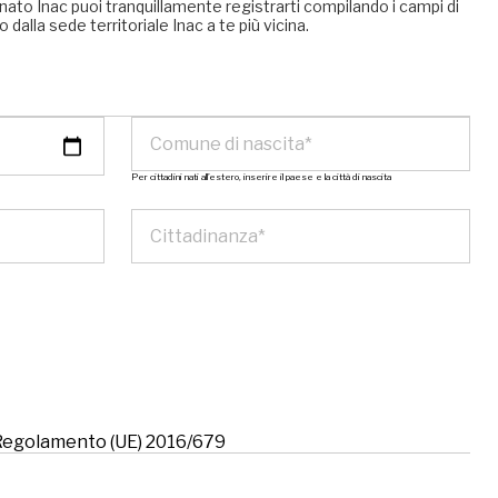
nato Inac puoi tranquillamente registrarti compilando i campi di
 dalla sede territoriale Inac a te più vicina.
Per cittadini nati all’estero, inserire il paese e la città di nascita
l Regolamento (UE) 2016/679