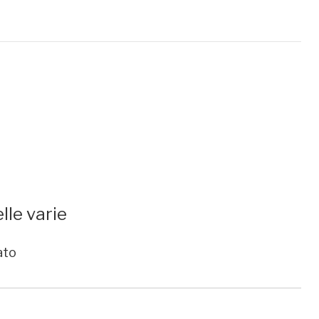
lle varie
ato