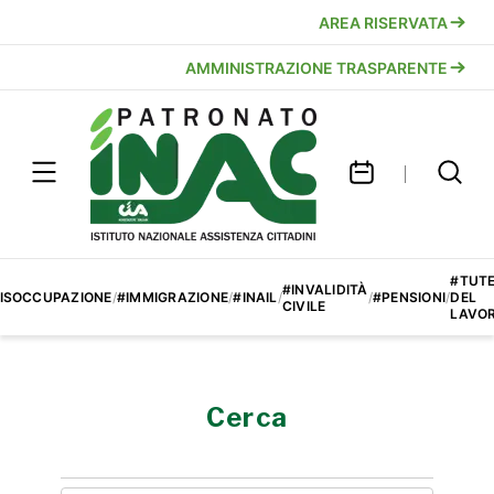
AREA RISERVATA
AMMINISTRAZIONE TRASPARENTE
#TUT
#INVALIDITÀ
ISOCCUPAZIONE
/
#IMMIGRAZIONE
/
#INAIL
/
/
#PENSIONI
/
DEL
CIVILE
LAVO
Cerca