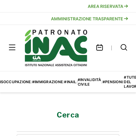
AREA RISERVATA
AMMINISTRAZIONE TRASPARENTE
#TUT
#INVALIDITÀ
ISOCCUPAZIONE
/
#IMMIGRAZIONE
/
#INAIL
/
/
#PENSIONI
/
DEL
CIVILE
LAVO
Cerca