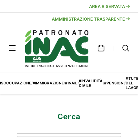
AREA RISERVATA
AMMINISTRAZIONE TRASPARENTE
#TUT
#INVALIDITÀ
ISOCCUPAZIONE
/
#IMMIGRAZIONE
/
#INAIL
/
/
#PENSIONI
/
DEL
CIVILE
LAVO
Cerca