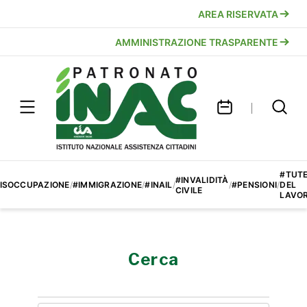
AREA RISERVATA
AMMINISTRAZIONE TRASPARENTE
#TUT
#INVALIDITÀ
ISOCCUPAZIONE
/
#IMMIGRAZIONE
/
#INAIL
/
/
#PENSIONI
/
DEL
CIVILE
LAVO
Cerca