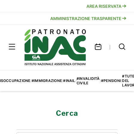
AREA RISERVATA
AMMINISTRAZIONE TRASPARENTE
#TUT
#INVALIDITÀ
ISOCCUPAZIONE
/
#IMMIGRAZIONE
/
#INAIL
/
/
#PENSIONI
/
DEL
CIVILE
LAVO
Cerca