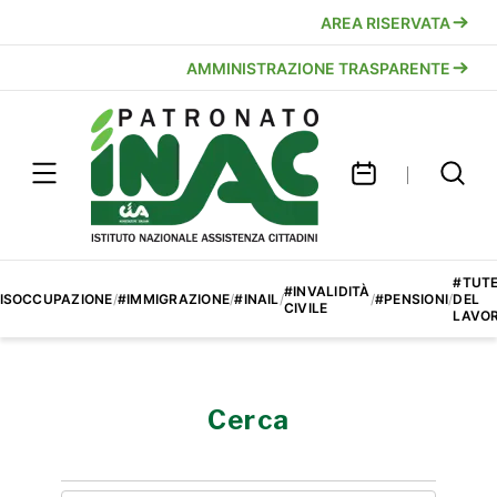
AREA RISERVATA
AMMINISTRAZIONE TRASPARENTE
#TUT
#INVALIDITÀ
ISOCCUPAZIONE
/
#IMMIGRAZIONE
/
#INAIL
/
/
#PENSIONI
/
DEL
CIVILE
LAVO
Cerca