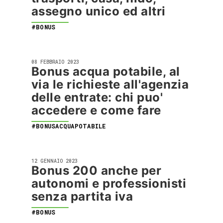
assegno unico ed altri
#BONUS
08 FEBBRAIO 2023
Bonus acqua potabile, al
via le richieste all'agenzia
delle entrate: chi puo'
accedere e come fare
#BONUSACQUAPOTABILE
12 GENNAIO 2023
Bonus 200 anche per
autonomi e professionisti
senza partita iva
#BONUS