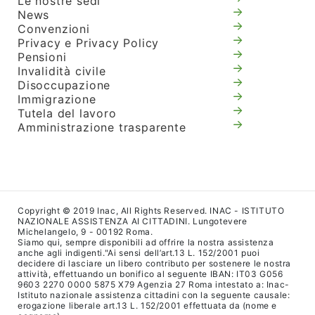
Le nostre sedi
News
Convenzioni
Privacy e Privacy Policy
Pensioni
Invalidità civile
Disoccupazione
Immigrazione
Tutela del lavoro
Amministrazione trasparente
Copyright © 2019 Inac, All Rights Reserved. INAC - ISTITUTO
NAZIONALE ASSISTENZA AI CITTADINI. Lungotevere
Michelangelo, 9 - 00192 Roma.
Siamo qui, sempre disponibili ad offrire la nostra assistenza
anche agli indigenti."Ai sensi dell’art.13 L. 152/2001 puoi
decidere di lasciare un libero contributo per sostenere le nostra
attività, effettuando un bonifico al seguente IBAN: IT03 G056
9603 2270 0000 5875 X79 Agenzia 27 Roma intestato a: Inac-
Istituto nazionale assistenza cittadini con la seguente causale:
erogazione liberale art.13 L. 152/2001 effettuata da (nome e