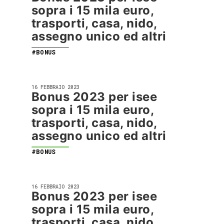
sopra i 15 mila euro,
trasporti, casa, nido,
assegno unico ed altri
#BONUS
16 FEBBRAIO 2023
Bonus 2023 per isee
sopra i 15 mila euro,
trasporti, casa, nido,
assegno unico ed altri
#BONUS
16 FEBBRAIO 2023
Bonus 2023 per isee
sopra i 15 mila euro,
trasporti, casa, nido,