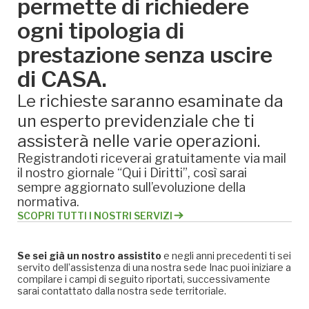
permette di richiedere
ogni tipologia di
prestazione senza uscire
di CASA.
Le richieste saranno esaminate da
un esperto previdenziale che ti
assisterà nelle varie operazioni.
Registrandoti riceverai gratuitamente via mail
il nostro giornale “Qui i Diritti”, così sarai
sempre aggiornato sull’evoluzione della
normativa.
SCOPRI TUTTI I NOSTRI SERVIZI
Se sei già un nostro assistito
e negli anni precedenti ti sei
servito dell’assistenza di una nostra sede Inac puoi iniziare a
compilare i campi di seguito riportati, successivamente
sarai contattato dalla nostra sede territoriale.