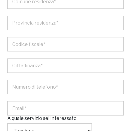
A quale servizio sei interessato: