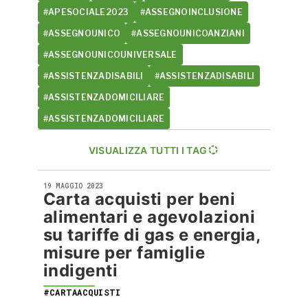
#APESOCIALE2023
#ASSEGNOINCLUSIONE
#ASSEGNOUNICO
#ASSEGNOUNICOANZIANI
#ASSEGNOUNICOUNIVERSALE
#ASSISTENZADISABILI
#ASSISTENZADISABILI
#ASSISTENZADOMICILIARE
#ASSISTENZADOMICILIARE
VISUALIZZA TUTTI I TAG
19 MAGGIO 2023
Carta acquisti per beni
alimentari e agevolazioni
su tariffe di gas e energia,
misure per famiglie
indigenti
#CARTAACQUISTI