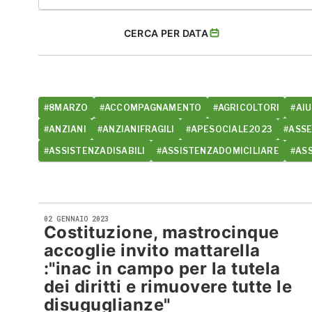
CERCA PER DATA
#8MARZO
#ACCOMPAGNAMENTO
#AGRICOLTORI
#AIU
#ANZIANI
#ANZIANIFRAGILI
#APESOCIALE2023
#ASS
#ASSISTENZADISABILI
#ASSISTENZADOMICILIARE
#AS
02 GENNAIO 2023
Costituzione, mastrocinque
accoglie invito mattarella
:"inac in campo per la tutela
dei diritti e rimuovere tutte le
disuguglianze"