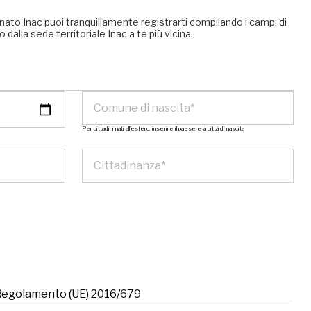
nato Inac puoi tranquillamente registrarti compilando i campi di
 dalla sede territoriale Inac a te più vicina.
Per cittadini nati all’estero, inserire il paese e la città di nascita
l Regolamento (UE) 2016/679