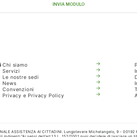
i
Chi siamo
Servizi
I
Le nostre sedi
News
Convenzioni
T
Privacy e Privacy Policy
IONALE ASSISTENZA AI CITTADINI. Lungotevere Michelangelo, 9 - 00192
i indigenti."Ai sensi dell’art.13 L. 152/2001 puoi decidere di lasciare un l