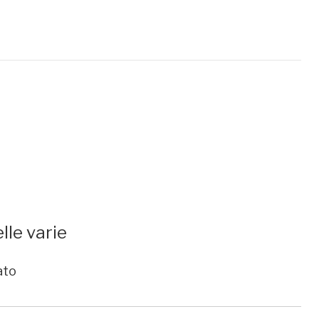
lle varie
ato