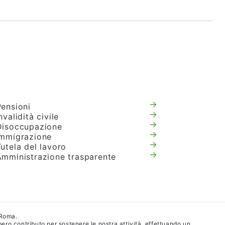
Pensioni
nvalidità civile
Disoccupazione
Immigrazione
utela del lavoro
Amministrazione trasparente
 Roma.
ibero contributo per sostenere le nostra attività, effettuando un