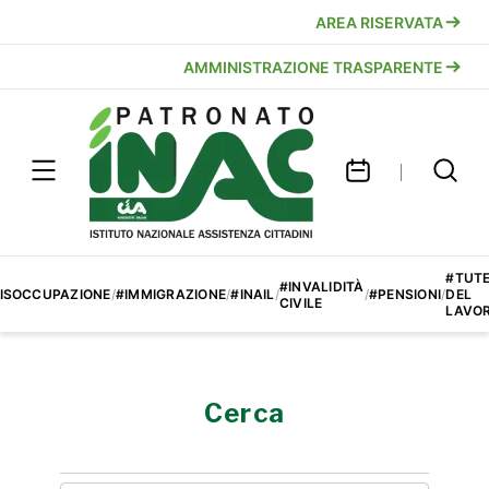
AREA RISERVATA
AMMINISTRAZIONE TRASPARENTE
#TUT
#INVALIDITÀ
ISOCCUPAZIONE
/
#IMMIGRAZIONE
/
#INAIL
/
/
#PENSIONI
/
DEL
CIVILE
LAVO
Cerca