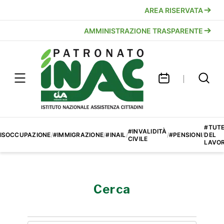
AREA RISERVATA
AMMINISTRAZIONE TRASPARENTE
#TUT
#INVALIDITÀ
ISOCCUPAZIONE
/
#IMMIGRAZIONE
/
#INAIL
/
/
#PENSIONI
/
DEL
CIVILE
LAVO
Cerca