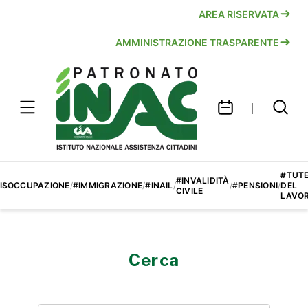
AREA RISERVATA
AMMINISTRAZIONE TRASPARENTE
#TUT
#INVALIDITÀ
ISOCCUPAZIONE
/
#IMMIGRAZIONE
/
#INAIL
/
/
#PENSIONI
/
DEL
CIVILE
LAVO
Cerca