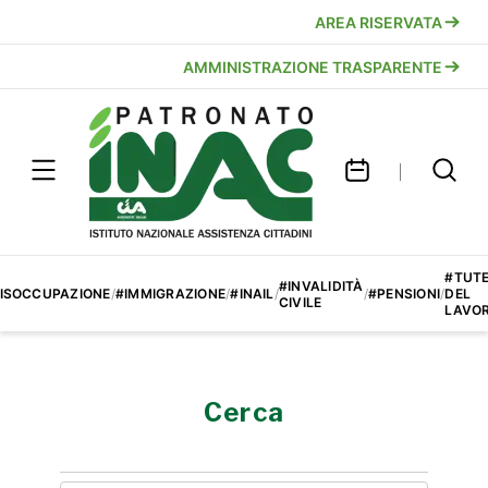
AREA RISERVATA
AMMINISTRAZIONE TRASPARENTE
#TUT
#INVALIDITÀ
ISOCCUPAZIONE
/
#IMMIGRAZIONE
/
#INAIL
/
/
#PENSIONI
/
DEL
CIVILE
LAVO
Cerca