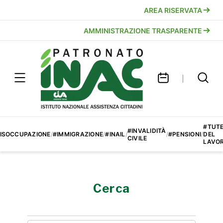
AREA RISERVATA
AMMINISTRAZIONE TRASPARENTE
#TUT
#INVALIDITÀ
ISOCCUPAZIONE
/
#IMMIGRAZIONE
/
#INAIL
/
/
#PENSIONI
/
DEL
CIVILE
LAVO
Cerca