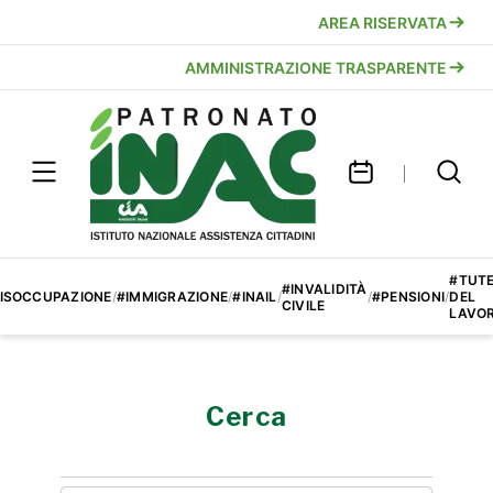
AREA RISERVATA
AMMINISTRAZIONE TRASPARENTE
#TUT
#INVALIDITÀ
ISOCCUPAZIONE
/
#IMMIGRAZIONE
/
#INAIL
/
/
#PENSIONI
/
DEL
CIVILE
LAVO
Cerca