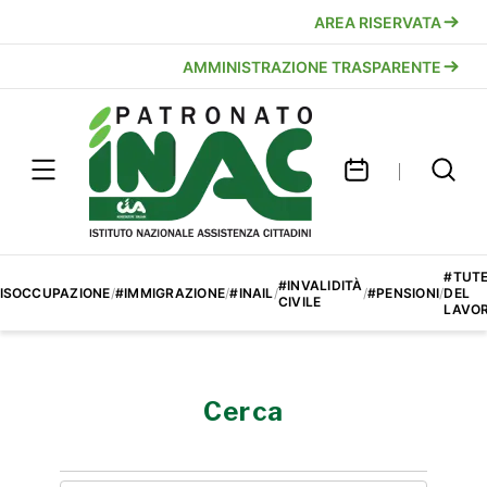
AREA RISERVATA
AMMINISTRAZIONE TRASPARENTE
#TUT
#INVALIDITÀ
ISOCCUPAZIONE
/
#IMMIGRAZIONE
/
#INAIL
/
/
#PENSIONI
/
DEL
CIVILE
LAVO
Cerca