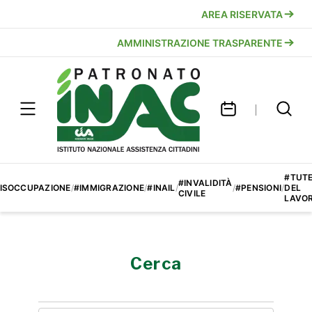
AREA RISERVATA
AMMINISTRAZIONE TRASPARENTE
#TUT
#INVALIDITÀ
ISOCCUPAZIONE
/
#IMMIGRAZIONE
/
#INAIL
/
/
#PENSIONI
/
DEL
CIVILE
LAVO
Cerca