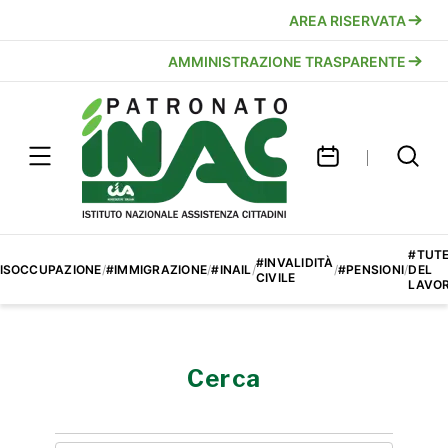
AREA RISERVATA
AMMINISTRAZIONE TRASPARENTE
#TUT
#INVALIDITÀ
ISOCCUPAZIONE
/
#IMMIGRAZIONE
/
#INAIL
/
/
#PENSIONI
/
DEL
CIVILE
LAVO
Cerca