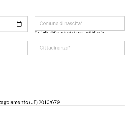
Per cittadini nati all’estero, inserire il paese e la città di nascita
l Regolamento (UE) 2016/679