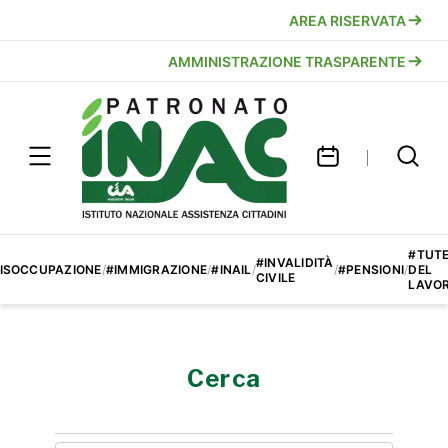
AREA RISERVATA
AMMINISTRAZIONE TRASPARENTE
#TUT
#INVALIDITÀ
ISOCCUPAZIONE
/
#IMMIGRAZIONE
/
#INAIL
/
/
#PENSIONI
/
DEL
CIVILE
LAVO
Cerca