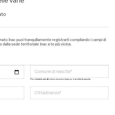
lle varie
ato
nato Inac puoi tranquillamente registrarti compilando i campi di
 dalla sede territoriale Inac a te più vicina.
Per cittadini nati all’estero, inserire il paese e la città di nascita