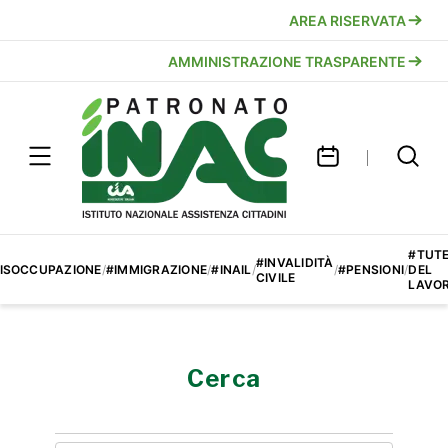
AREA RISERVATA
AMMINISTRAZIONE TRASPARENTE
#TUT
#INVALIDITÀ
ISOCCUPAZIONE
/
#IMMIGRAZIONE
/
#INAIL
/
/
#PENSIONI
/
DEL
CIVILE
LAVO
Cerca