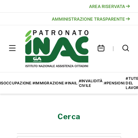
AREA RISERVATA
AMMINISTRAZIONE TRASPARENTE
#TUT
#INVALIDITÀ
ISOCCUPAZIONE
/
#IMMIGRAZIONE
/
#INAIL
/
/
#PENSIONI
/
DEL
CIVILE
LAVO
Cerca