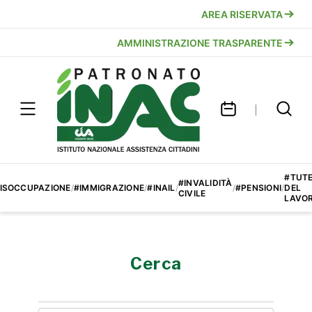
AREA RISERVATA
AMMINISTRAZIONE TRASPARENTE
#TUT
#INVALIDITÀ
ISOCCUPAZIONE
/
#IMMIGRAZIONE
/
#INAIL
/
/
#PENSIONI
/
DEL
CIVILE
LAVO
Cerca