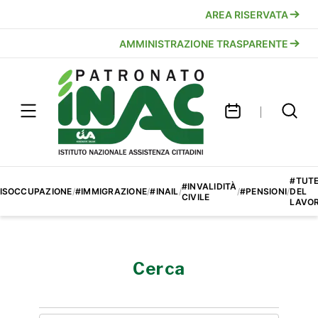
AREA RISERVATA
AMMINISTRAZIONE TRASPARENTE
#TUT
#INVALIDITÀ
ISOCCUPAZIONE
/
#IMMIGRAZIONE
/
#INAIL
/
/
#PENSIONI
/
DEL
CIVILE
LAVO
Cerca