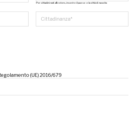
Per cittadini nati all’estero, inserire il paese e la città di nascita
l Regolamento (UE) 2016/679