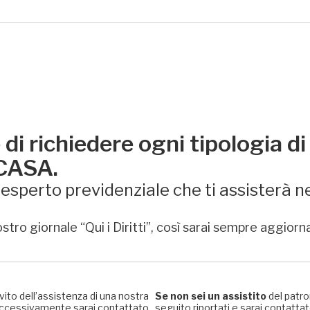
di richiedere ogni tipologia di
 CASA.
sperto previdenziale che ti assisterà ne
stro giornale “Qui i Diritti”, così sarai sempre aggiorn
rvito dell’assistenza di una nostra
Se non sei un assistito
del patro
, successivamente sarai contattato
seguito riportati e sarai contattato