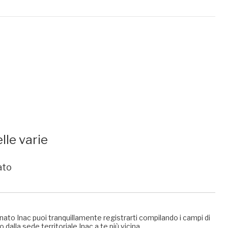
lle varie
ato
nato Inac puoi tranquillamente registrarti compilando i campi di
 dalla sede territoriale Inac a te più vicina.