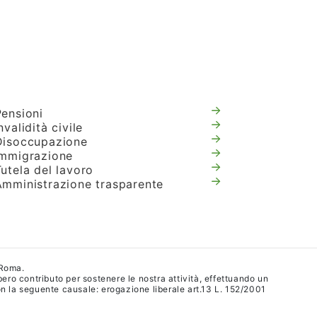
Pensioni
nvalidità civile
Disoccupazione
Immigrazione
utela del lavoro
Amministrazione trasparente
 Roma.
ibero contributo per sostenere le nostra attività, effettuando un
 la seguente causale: erogazione liberale art.13 L. 152/2001