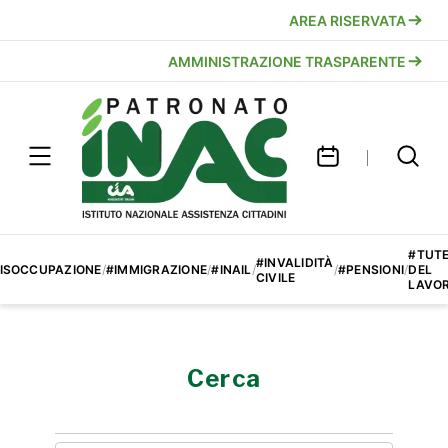
AREA RISERVATA
AMMINISTRAZIONE TRASPARENTE
#TUT
#INVALIDITÀ
ISOCCUPAZIONE
/
#IMMIGRAZIONE
/
#INAIL
/
/
#PENSIONI
/
DEL
CIVILE
LAVO
Cerca