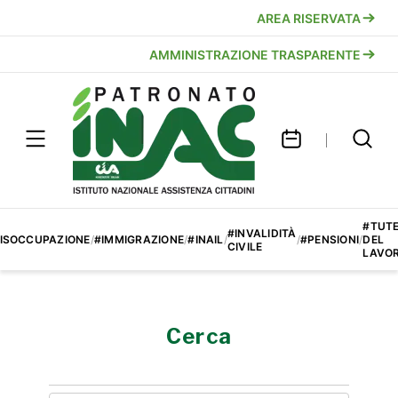
AREA RISERVATA
AMMINISTRAZIONE TRASPARENTE
#TUT
#INVALIDITÀ
ISOCCUPAZIONE
/
#IMMIGRAZIONE
/
#INAIL
/
/
#PENSIONI
/
DEL
CIVILE
LAVO
Cerca