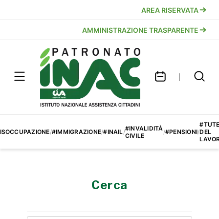
AREA RISERVATA
AMMINISTRAZIONE TRASPARENTE
#TUT
#INVALIDITÀ
ISOCCUPAZIONE
/
#IMMIGRAZIONE
/
#INAIL
/
/
#PENSIONI
/
DEL
CIVILE
LAVO
Cerca