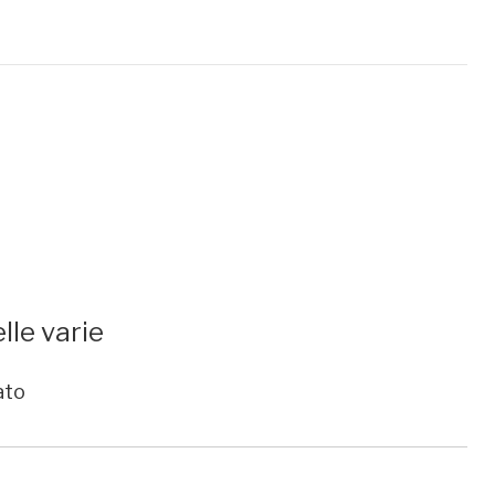
lle varie
ato