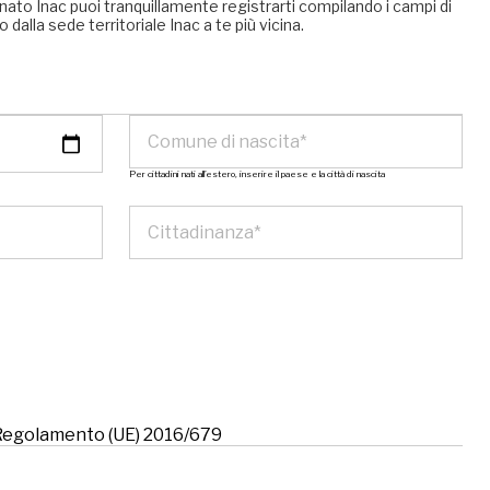
nato Inac puoi tranquillamente registrarti compilando i campi di
 dalla sede territoriale Inac a te più vicina.
Per cittadini nati all’estero, inserire il paese e la città di nascita
l Regolamento (UE) 2016/679